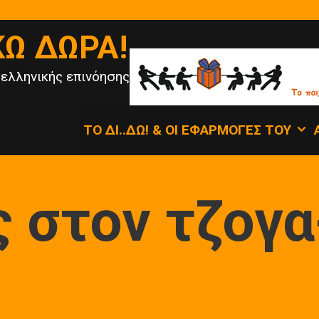
ΚΏ ΔΏΡΑ!
 ελληνικής επινόησης
ΤΟ ΔΙ..ΔΩ! & ΟΙ ΕΦΑΡΜΟΓΈΣ ΤΟΥ
ς στον τζογα