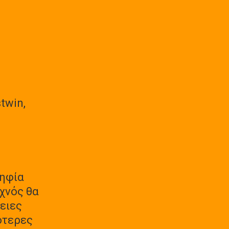
twin,
ψηφία
χνός θα
γειες
ότερες